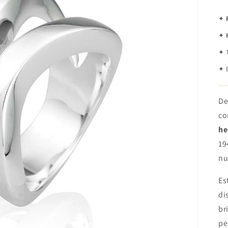
✦
✦
✦ T
✦ B
De
co
he
19
nu
Es
di
br
pe