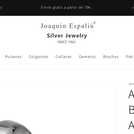
Más que joyas, obras de arte: Regálate exclusividad y artesanía.
Pulseras
Colgantes
Collares
Gemelos
Broches
Piel
JO
A
B
A