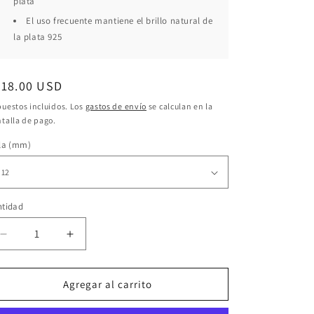
plata
El uso frecuente mantiene el brillo natural de
la plata 925
ecio
218.00 USD
bitual
uestos incluidos. Los
gastos de envío
se calculan en la
talla de pago.
la (mm)
ntidad
Reducir
Aumentar
cantidad
cantidad
para
para
Anillo
Anillo
Agregar al carrito
Plata
Plata
925
925