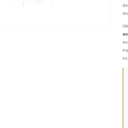
de
mo
Id
au
au
es
su