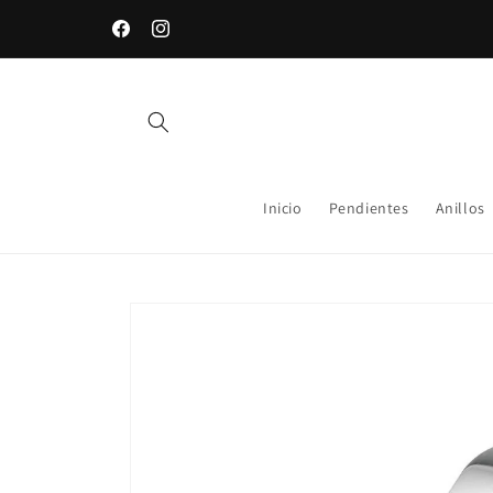
Ir
directamente
Envío gratis a partir de 79€
Facebook
Instagram
al contenido
Inicio
Pendientes
Anillos
Ir
directamente
a la
información
del producto