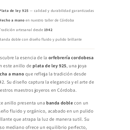
Plata de ley 925
— calidad y durabilidad garantizadas
Hecho a mano
en nuestro taller de Córdoba
radición artesanal desde
1942
anda doble con diseño fluido y pulido brillante
scubre la esencia de la
orfebrería cordobesa
n este anillo de
plata de ley 925
, una joya
cha a mano
que refleja la tradición desde
42. Su diseño captura la elegancia y el arte de
estros maestros joyeros en Córdoba.
te anillo presenta una
banda doble
con un
seño fluido y orgánico, acabado en un pulido
illante que atrapa la luz de manera sutil. Su
so mediano ofrece un equilibrio perfecto,