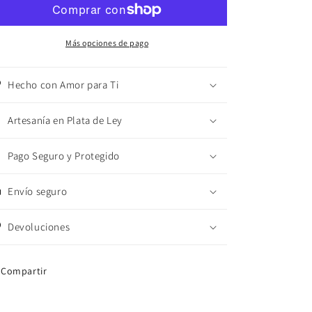
Banda
Banda
Doble
Doble
Fluida
Fluida
Más opciones de pago
Artesanal
Artesanal
Hecho con Amor para Ti
Artesanía en Plata de Ley
Pago Seguro y Protegido
Envío seguro
Devoluciones
Compartir