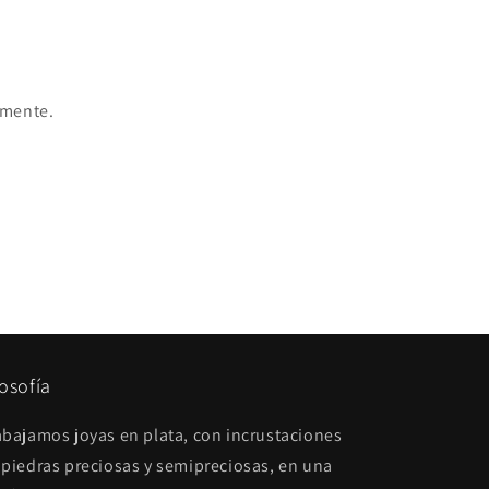
amente.
losofía
abajamos joyas en plata, con incrustaciones
 piedras preciosas y semipreciosas, en una