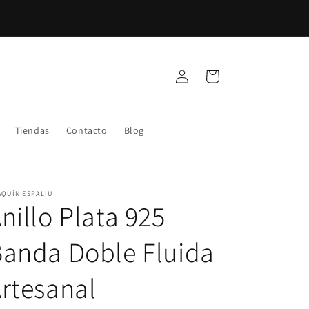
Regálate
Joyas de plata diseñadas para ti.
Iniciar
Carrito
sesión
Tiendas
Contacto
Blog
AQUÍN ESPALIÚ
nillo Plata 925
anda Doble Fluida
rtesanal