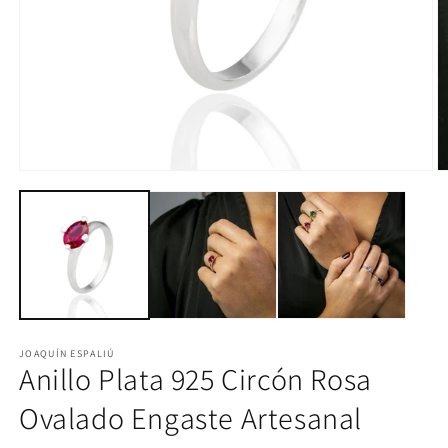
Abrir
Ab
elemento
e
multimedia
m
1
2
en
e
una
u
ventana
v
modal
m
JOAQUÍN ESPALIÚ
Anillo Plata 925 Circón Rosa
Ovalado Engaste Artesanal