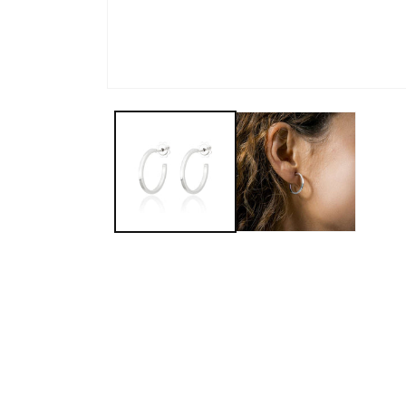
Abrir
elemento
multimedia
1
en
una
ventana
modal