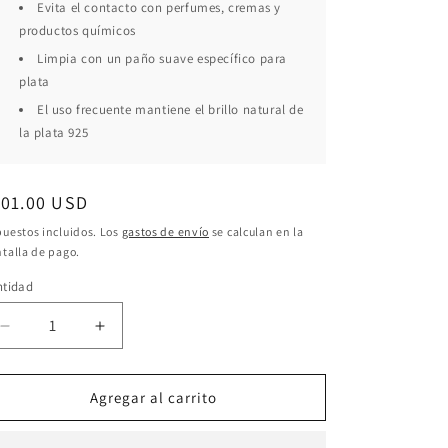
Evita el contacto con perfumes, cremas y
productos químicos
Limpia con un paño suave específico para
plata
El uso frecuente mantiene el brillo natural de
la plata 925
ecio
101.00 USD
bitual
uestos incluidos. Los
gastos de envío
se calculan en la
talla de pago.
ntidad
Reducir
Aumentar
cantidad
cantidad
para
para
Pendientes
Pendientes
Agregar al carrito
Plata
Plata
925
925