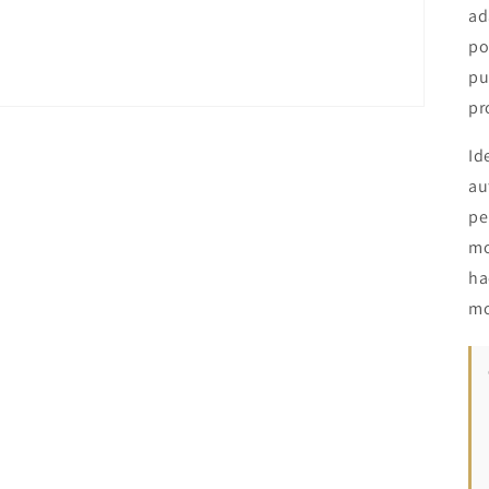
ad
po
pu
pr
Id
au
pe
mo
ha
mo