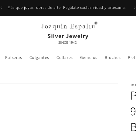
Más que joyas, obras de arte: Regálate exclusividad y artesanía.
Pulseras
Colgantes
Collares
Gemelos
Broches
Piel
JO
P
9
B