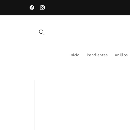
Ir
directamente
Envío gratis a partir de 79€
Facebook
Instagram
al contenido
Inicio
Pendientes
Anillos
Ir
directamente
a la
información
del producto